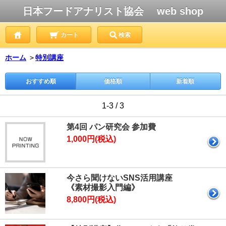
日本フードアナリスト協会 web shop
カート
検索
ホーム
＞
特別講座
おすすめ順
価格順
新着順
1-3 / 3
第4回 パン研究会 参加費
1,000円(税込)
今さら聞けないSNS活用講座
《素材撮影入門編》
8,800円(税込)