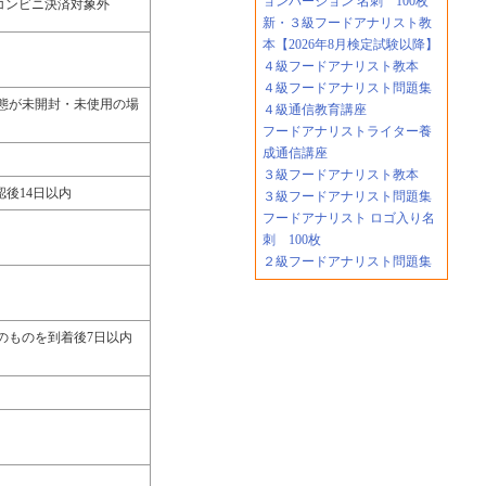
ョンバージョン 名刺 100枚
コンビニ決済対象外
新・３級フードアナリスト教
本【2026年8月検定試験以降】
４級フードアナリスト教本
４級フードアナリスト問題集
態が未開封・未使用の場
４級通信教育講座
フードアナリストライター養
成通信講座
３級フードアナリスト教本
後14日以内
３級フードアナリスト問題集
フードアナリスト ロゴ入り名
刺 100枚
２級フードアナリスト問題集
のものを到着後7日以内