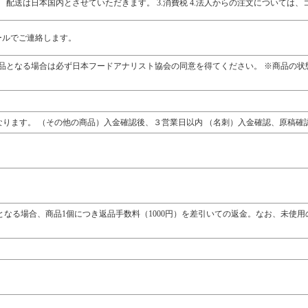
配送は日本国内とさせていただきます。 3.消費税 4.法人からの注文については、
ールでご連絡します。
品となる場合は必ず日本フードアナリスト協会の同意を得てください。 ※商品の状
なります。 （その他の商品）入金確認後、３営業日以内 （名刺）入金確認、原稿確認
なる場合、商品1個につき返品手数料（1000円）を差引いての返金。なお、未使用