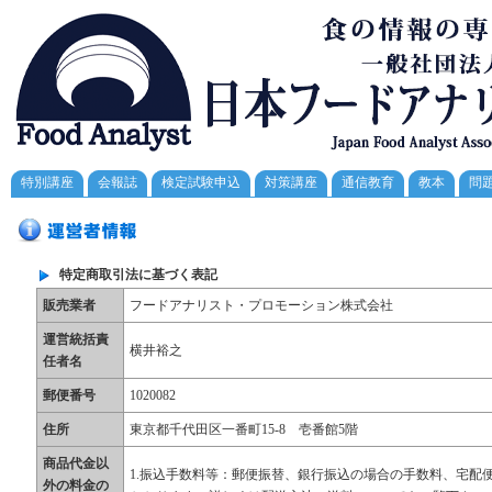
特別講座
会報誌
検定試験申込
対策講座
通信教育
教本
問
特定商取引法に基づく表記
販売業者
フードアナリスト・プロモーション株式会社
運営統括責
横井裕之
任者名
郵便番号
1020082
住所
東京都千代田区一番町15-8 壱番館5階
商品代金以
1.振込手数料等：郵便振替、銀行振込の場合の手数料、宅配
外の料金の