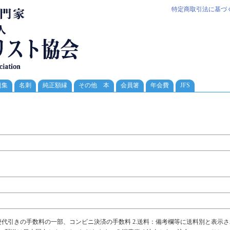
特定商取引法に基づ
題集
名刺
純正額縁
その他 本
会員箸
年会費
JFS
便代引きの手数料の一部、コンビニ決済の手数料 2.送料：備考欄等に送料別と表示