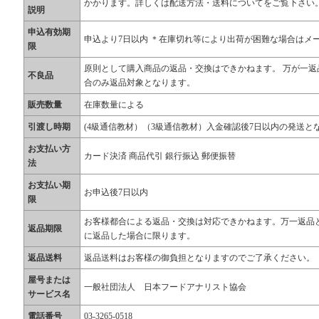
かかります。詳しくは配送方法・送料についてをご覧下さい。 
説明
申込有効期
申込より7日以内 ＊在庫切れ等により出荷が困難な場合はメ
限
原則として購入商品の返品・交換はできかねます。 万が一返
不良品
合のみ返品対象となります。
販売数量
在庫数量による
引渡し時期
(4級通信教材）（3級通信教材）入金確認後7日以内の発送と
お支払い方
カード決済 商品代引 銀行振込 郵便振替
法
お支払い期
お申込後7日以内
限
お客様都合による返品・交換は対応できかねます。万一返品と
返品期限
に返品した場合に限ります。
返品送料
返品送料はお客様の御負担となりますのでご了承ください。
屋号または
一般社団法人 日本フードアナリスト協会
サービス名
電話番号
03-3265-0518